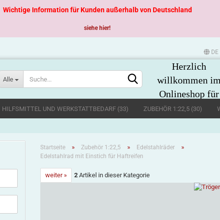
Wichtige Information für Kunden außerhalb von Deutschland
siehe hier!
DE
Herzlich
Sprache auswählen
willkommen i
Alle
Onlineshop für
große
, HILFSMITTEL UND WERKSTATTBEDARF (33)
ZUBEHÖR 1:22,5 (30)
Spurweiten
»
»
»
Startseite
Zubehör 1:22,5
Edelstahlräder
Edelstahlrad mit Einstich für Haftreifen
weiter »
2
Artikel in dieser Kategorie
Konto erstellen
Passwort vergessen?