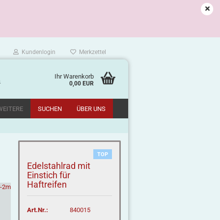
Kundenlogin
Merkzettel
Ihr Warenkorb
m
0,00 EUR
WEITERE
SUCHEN
ÜBER UNS
TOP
Edelstahlrad mit
Einstich für
Haftreifen
Art.Nr.:
840015