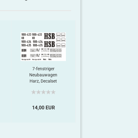
7-fenstriger
8-fenstriger Reko-
Neubauwagen
Wagen Harz
Harz, Decalset
14,00 EUR
16,50 EUR