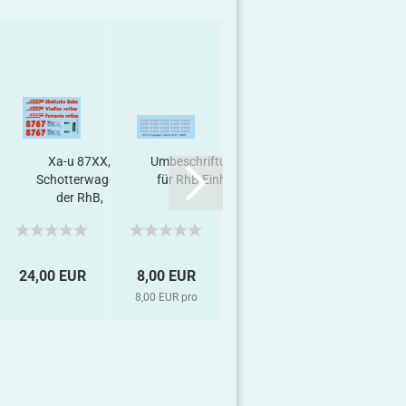
Xa-u 87XX,
Umbeschriftungsnummern
B 2452 u.a.,
Dru
Schotterwagen
für RhB Einheitswagen...
RhB
Lack
der RhB,
Einheitswagen
DLE-
Decalset...
II, Decalset...
24,00 EUR
8,00 EUR
22,00 EUR
6,50 
8,00 EUR pro
22,00 EUR pro