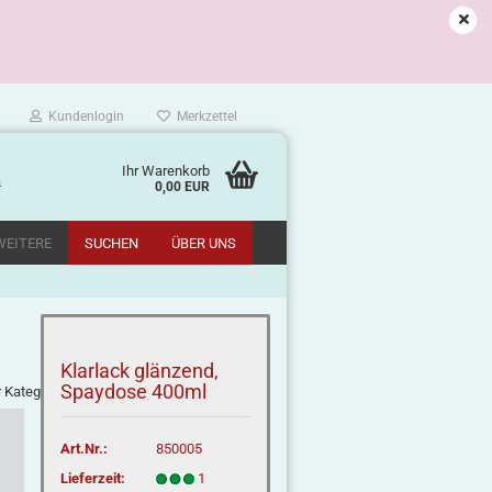
Kundenlogin
Merkzettel
Ihr Warenkorb
m
0,00 EUR
WEITERE
SUCHEN
ÜBER UNS
Klarlack glänzend,
Spaydose 400ml
r Kategorie
Art.Nr.:
850005
Lieferzeit:
1