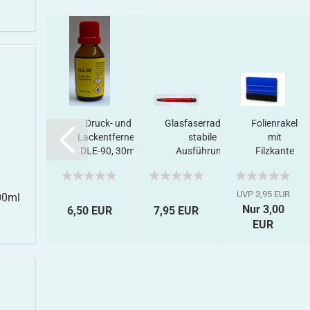
mern
B 2452 u.a.,
Druck- und
Glasfaserradierer,
Folienrakel
n...
RhB
Lackentferner,
stabile
mit
inheitswagen
DLE-90, 30ml
Ausführung,
Filzkante
I, Decalset...
mit...
UVP 3,95 EUR
00ml
Nur 3,00
0 EUR
6,50 EUR
7,95 EUR
EUR
 EUR pro