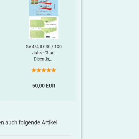
Ge 4/4 II 630 / 100
Ge 4/4 III 649 mit
Jahre Chur-
Werbebeschriftung
Disentis,...
Holcim...
50,00 EUR
40,00 EUR
en auch folgende Artikel