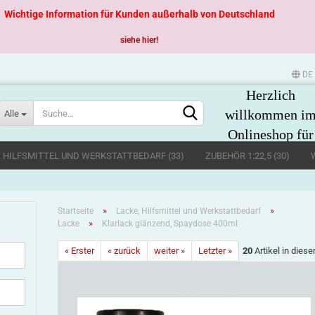
Wichtige Information für Kunden außerhalb von Deutschland
siehe hier!
DE
Herzlich
Sprache auswählen
willkommen i
Alle
Onlineshop für
große
, HILFSMITTEL UND WERKSTATTBEDARF (33)
ZUBEHÖR 1:22,5 (30)
Spurweiten
»
»
Startseite
Lacke, Hilfsmittel und Werkstattbedarf
»
Lacke
Klarlack glänzend, Spaydose 400ml
« Erster
« zurück
weiter »
Letzter »
20
Artikel in diese
Konto erstellen
Passwort vergessen?