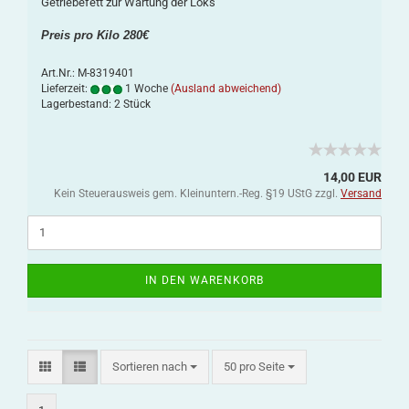
Getriebefett zur Wartung der Loks
Preis pro Kilo 280€
Art.Nr.: M-8319401
Lieferzeit:
1 Woche
(Ausland abweichend)
Lagerbestand: 2 Stück
14,00 EUR
Kein Steuerausweis gem. Kleinuntern.-Reg. §19 UStG zzgl.
Versand
IN DEN WARENKORB
Sortieren nach
50 pro Seite