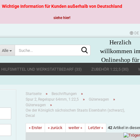
Wichtige Information für Kunden außerhalb von Deutschland
siehe hier!
DE
Herzlich
Sprache auswählen
willkommen i
Alle
Onlineshop für
große
, HILFSMITTEL UND WERKSTATTBEDARF (33)
ZUBEHÖR 1:22,5 (30)
Spurweiten
»
»
Startseite
Beschriftungen
»
»
Spur 2, Regelspur 64mm, 1:22,5
Güterwagen
»
Güterwagen
Ow der Königlich sächsischen Staats Eisenbahn (schwarz),
Decal
Konto erstellen
« Erster
« zurück
weiter »
Letzter »
42
Artikel in diese
Passwort vergessen?