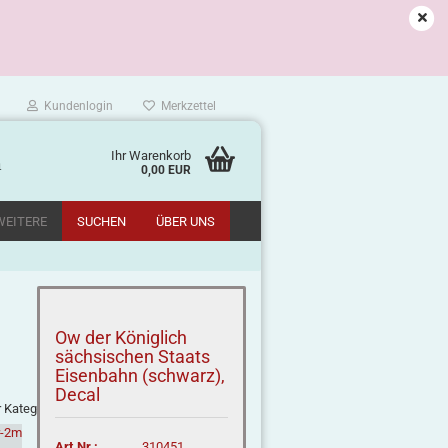
Kundenlogin
Merkzettel
Ihr Warenkorb
m
0,00 EUR
WEITERE
SUCHEN
ÜBER UNS
Ow der Königlich
sächsischen Staats
Eisenbahn (schwarz),
Decal
r Kategorie
Art.Nr.:
310451