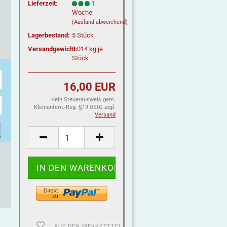
Lieferzeit:
1
Woche
(Ausland abweichend)
Lagerbestand:
5
Stück
Versandgewicht:
0.014
kg je
Stück
16,00 EUR
Kein Steuerausweis gem.
Kleinuntern.-Reg. §19 UStG zzgl.
Versand
AUF DEN MERKZETTEL