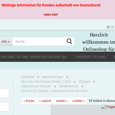
Wichtige Information für Kunden außerhalb von Deutschland
siehe hier!
DE
Herzlich
Sprache auswählen
willkommen i
Alle
Onlineshop für
große
, HILFSMITTEL UND WERKSTATTBEDARF (33)
ZUBEHÖR 1:22,5 (30)
Spurweiten
»
»
Startseite
Beschriftungen
»
»
Spur 2m, Schmalspur 45mm, 1:22,5
Schweiz
»
»
Lokomotiven Schweiz
Dieselloks CH
Gm 4/4 241, Weißer / schwarzer Druck, Decalset
Konto erstellen
« Erster
« zurück
weiter »
Letzter »
17
Artikel in diese
Passwort vergessen?