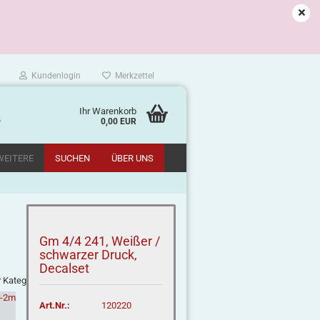
Kundenlogin
Merkzettel
Ihr Warenkorb
m
0,00 EUR
WEITERE
SUCHEN
ÜBER UNS
Gm 4/4 241, Weißer /
schwarzer Druck,
Decalset
r Kategorie
Art.Nr.:
120220