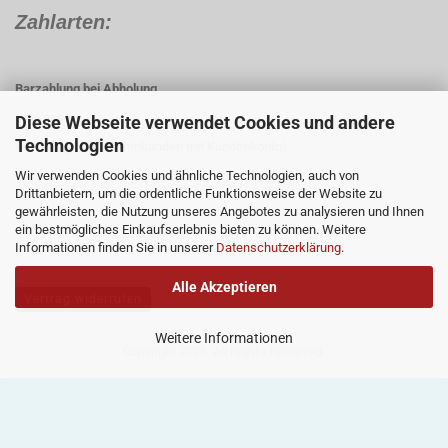
Zahlarten:
Barzahlung bei Abholung
Vorkasse
Diese Webseite verwendet Cookies und andere
Technologien
Rechnung (für Stammkunden mit Kundenkonto)
Wir verwenden Cookies und ähnliche Technologien, auch von
Paypal
Drittanbietern, um die ordentliche Funktionsweise der Website zu
gewährleisten, die Nutzung unseres Angebotes zu analysieren und Ihnen
ein bestmögliches Einkaufserlebnis bieten zu können. Weitere
Informationen finden Sie in unserer
Datenschutzerklärung
.
Alle Akzeptieren
Vertrag widerrufen
Weitere Informationen
Copyright 2026. All Rights Reserved.