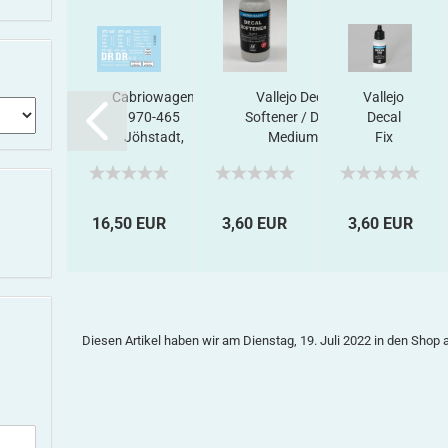
Magazin
Cabriowagen
Vallejo Decal
Vallejo
"Die
970-465
Softener / Decal
Decal
Bündner
Jöhstadt,
Medium,
Fix
ulturbahr
Decalset
Haftverbesserer,...
2025"
stenlos...
0 EUR
16,50 EUR
3,60 EUR
3,60 EUR
Diesen Artikel haben wir am Dienstag, 19. Juli 2022 in den Sho