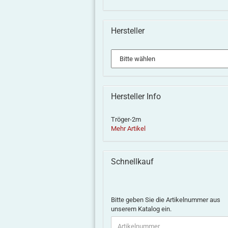
Hersteller
Decal
Vallejo
Klarlack
7-
/ Decal
Decal
seidenmatt,
fenstriger
um,
Fix
Spraydose
Reko-
erer,...
400ml
Wagen
K
Sachsen,
Hersteller Info
Decalset...
ko
3,60 EUR
15,00 EUR
16,50 EUR
0,0
Tröger-2m
Mehr Artikel
Schnellkauf
Bitte geben Sie die Artikelnummer aus
unserem Katalog ein.