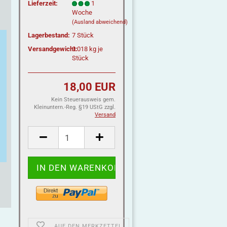
Lieferzeit:
1
Woche
(Ausland abweichend)
Lagerbestand:
7
Stück
Versandgewicht:
0.018
kg je
Stück
18,00 EUR
Kein Steuerausweis gem.
Kleinuntern.-Reg. §19 UStG zzgl.
Versand
AUF DEN MERKZETTEL