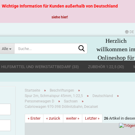
Wichtige Information für Kunden außerhalb von Deutschland
siehe hier!
DE
Herzlich
Sprache auswählen
willkommen i
Alle
Onlineshop für
große
, HILFSMITTEL UND WERKSTATTBEDARF (33)
ZUBEHÖR 1:22,5 (30)
Spurweiten
»
»
Startseite
Beschriftungen
»
»
Spur 2m, Schmalspur 45mm, 1:22,5
Deutschland
»
»
Personenwagen D
Sachsen
Cabriowagen 970-398 Döllnitzbahn, Decalset
Konto erstellen
« Erster
« zurück
weiter »
Letzter »
26
Artikel in diese
Passwort vergessen?