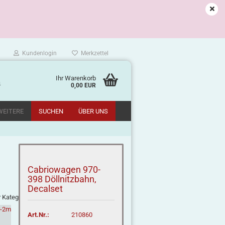
Kundenlogin
Merkzettel
Ihr Warenkorb
m
0,00 EUR
WEITERE
SUCHEN
ÜBER UNS
Cabriowagen 970-
398 Döllnitzbahn,
Decalset
r Kategorie
Art.Nr.:
210860