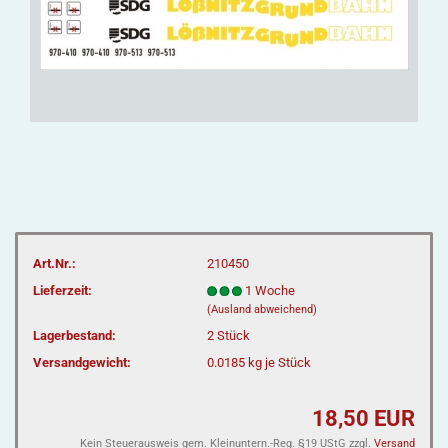
Art.Nr.:
210450
Lieferzeit:
1 Woche
(Ausland abweichend)
Lagerbestand:
2
Stück
Versandgewicht:
0.0185
kg je Stück
18,50 EUR
Kein Steuerausweis gem. Kleinuntern.-Reg. §19 UStG zzgl.
Versand