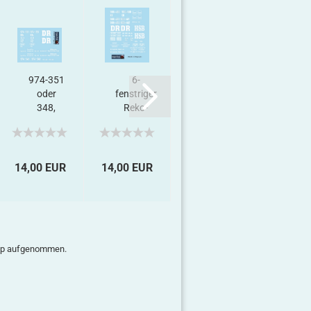
974-351
6-
Wagenklasse
Batte
oder
fenstriger
3, Decalset
D
348,
Reko-
Decalset
Wagen
Harz,
Decalset
14,00 EUR
14,00 EUR
3,00 EUR
6,00 
Shop aufgenommen.