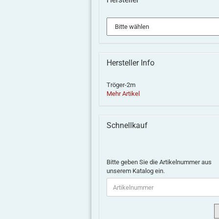
Warnschild,
974-351
6-
W
Hersteller Info
Der
oder
fenstriger
Aufenthalt
348,
Reko-
Tröger-2m
auf der
Decalset
Wagen
Mehr Artikel
Bühne...,...
Harz,
Decalset
2,50 EUR
14,00 EUR
14,00 EUR
3,0
Schnellkauf
Bitte geben Sie die Artikelnummer aus
unserem Katalog ein.