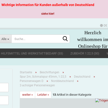
Wichtige Information für Kunden außerhalb von Deutschland
siehe hier!
DE
Herzlich
Sprache auswählen
willkommen i
Alle
Onlineshop für
große
, HILFSMITTEL UND WERKSTATTBEDARF (33)
ZUBEHÖR 1:22,5 (30)
Spurweiten
»
»
Startseite
Beschriftungen
»
»
Spur 2m, Schmalspur 45mm, 1:22,5
Deutschland
»
»
Personenwagen D
Norddeutschland
2-achsiger Personenwagen
Konto erstellen
weiter »
Letzter »
13
Artikel in dieser Kategorie
Passwort vergessen?