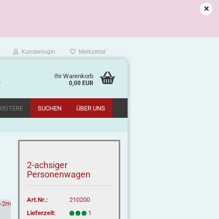
Kundenlogin
Merkzettel
Ihr Warenkorb
m
0,00 EUR
WEITERE
SUCHEN
ÜBER UNS
2-achsiger
Personenwagen
Art.Nr.:
210200
Lieferzeit:
1