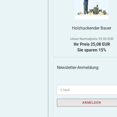
ug
Vallejo Decal
Vallejo
7-fenstriger
Holzhackender Bauer
Softener / Decal
Decal
Neubauwagen
2
Medium,
Fix
Harz, Decalset
D
)
Haftverbesserer,...
Unser Normalpreis 29,50 EUR
Ihr Preis 25,08 EUR
Sie sparen 15%
3,60 EUR
3,60 EUR
14,00 EUR
16,5
Newsletter-Anmeldung
ANMELDEN