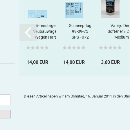
902-
6-fenstriger
Schneepflug
Vallejo Dec
201,
Neubauwagen-
99-09-75
Softener / D
ecalset
Wagen Harz,
SPS - 072
Medium,
Decalset...
(schwarz)
Haftverbessere
0 EUR
14,00 EUR
14,00 EUR
3,60 EUR
Diesen Artikel haben wir am Sonntag, 16. Januar 2011 in den 