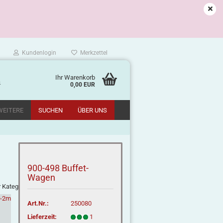
Kundenlogin
Merkzettel
Ihr Warenkorb
m
0,00 EUR
WEITERE
SUCHEN
ÜBER UNS
900-498 Buffet-
Wagen
r Kategorie
Art.Nr.:
250080
Lieferzeit:
1