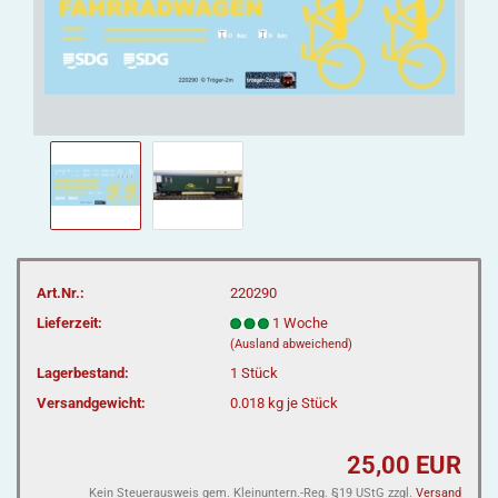
Art.Nr.:
220290
Lieferzeit:
1 Woche
(Ausland abweichend)
Lagerbestand:
1
Stück
Versandgewicht:
0.018
kg je Stück
25,00 EUR
Kein Steuerausweis gem. Kleinuntern.-Reg. §19 UStG zzgl.
Versand