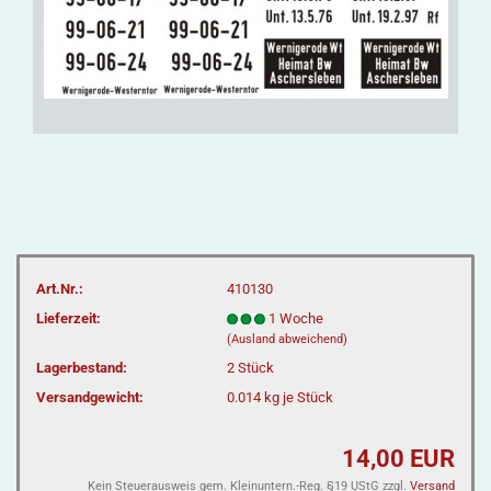
Art.Nr.:
410130
Lieferzeit:
1 Woche
(Ausland abweichend)
Lagerbestand:
2
Stück
Versandgewicht:
0.014
kg je Stück
14,00 EUR
Kein Steuerausweis gem. Kleinuntern.-Reg. §19 UStG zzgl.
Versand