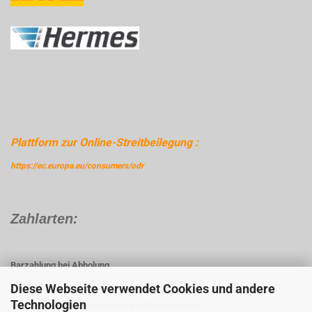
Plattform zur Online-Streitbeilegung :
https://ec.europa.eu/consumers/odr
Zahlarten:
Barzahlung bei Abholung
Vorkasse
Diese Webseite verwendet Cookies und andere
Technologien
Rechnung (für Stammkunden mit Kundenkonto)